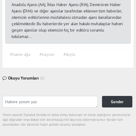
Anadolu Ajansı (AA), İhlas Haber Ajansı (İHA), Demirören Haber
Ajansı (DHA) ve diğer ajanslar tarafından eklenen tüm haberler,
sitemizin editörlerinin müdahalesi olmadan ajans kanallarından
çekilmektedir. Bu haberlerde yer alan hukuki muhataplar haberi
geçen ajanslar olup sitemizin hiç bir editörü sorumlu
tutulamaz...
#hanım ağa
#hayvan
#köylü
Okuyu Yorumları
(0)
Gonder
Yorum yazarak Topluluk Kuralları’nı kabul etmiş bulunuyor ve siteye yaptığınız yorumunuzla
ilgili doğrudan veya dolaylı tüm sorumluluğu tek başınıza üstleniyorsunuz. Yazılan tüm
yorumlardan site yönetimi hiçbir şekilde sorumlu tutulamaz.