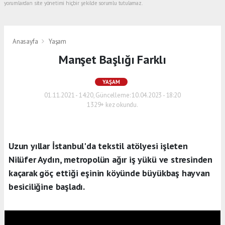
yorumlardan site yönetimi hiçbir şekilde sorumlu tutulamaz.
Anasayfa
Yaşam
Manşet Başlığı Farklı
YAŞAM
01.11.2021 - 14:20, Güncelleme: 10.04.2023 - 18:20
1329+ kez okundu.
Uzun yıllar İstanbul'da tekstil atölyesi işleten
Nilüfer Aydın, metropolün ağır iş yükü ve stresinden
kaçarak göç ettiği eşinin köyünde büyükbaş hayvan
besiciliğine başladı.