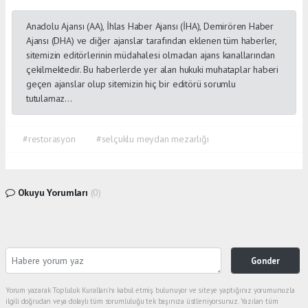
Anadolu Ajansı (AA), İhlas Haber Ajansı (İHA), Demirören Haber
Ajansı (DHA) ve diğer ajanslar tarafından eklenen tüm haberler,
sitemizin editörlerinin müdahalesi olmadan ajans kanallarından
çekilmektedir. Bu haberlerde yer alan hukuki muhataplar haberi
geçen ajanslar olup sitemizin hiç bir editörü sorumlu
tutulamaz...
#restorasyon
#selçuklu meydan mezarlığı
Okuyu Yorumları
(0)
Gonder
Yorum yazarak Topluluk Kuralları’nı kabul etmiş bulunuyor ve siteye yaptığınız yorumunuzla
ilgili doğrudan veya dolaylı tüm sorumluluğu tek başınıza üstleniyorsunuz. Yazılan tüm