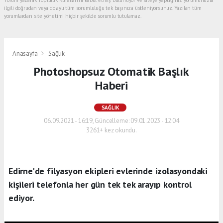
ilgili doğrudan veya dolaylı tüm sorumluluğu tek başınıza üstleniyorsunuz. Yazılan tüm
yorumlardan site yönetimi hiçbir şekilde sorumlu tutulamaz.
Anasayfa
Sağlık
Photoshopsuz Otomatik Başlık
Haberi
SAĞLIK
06.09.2021 - 16:19, Güncelleme: 09.01.2023 - 12:04
3261+ kez okundu.
Edirne'de filyasyon ekipleri evlerinde izolasyondaki
kişileri telefonla her gün tek tek arayıp kontrol
ediyor.