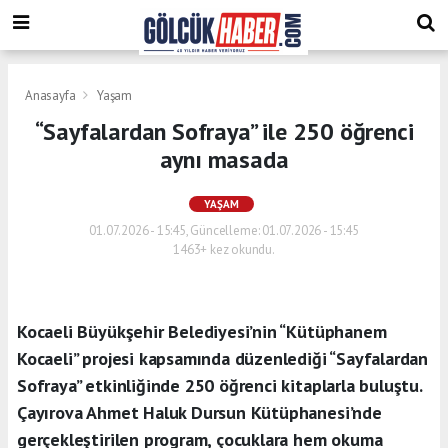
Anasayfa
Yaşam
“Sayfalardan Sofraya” ile 250 öğrenci
aynı masada
YAŞAM
01.07.2026 - 15:45, Güncelleme: 01.07.2026 - 15:45
1463+ kez okundu.
Kocaeli Büyükşehir Belediyesi’nin “Kütüphanem
Kocaeli” projesi kapsamında düzenlediği “Sayfalardan
Sofraya” etkinliğinde 250 öğrenci kitaplarla buluştu.
Çayırova Ahmet Haluk Dursun Kütüphanesi’nde
gerçekleştirilen program, çocuklara hem okuma