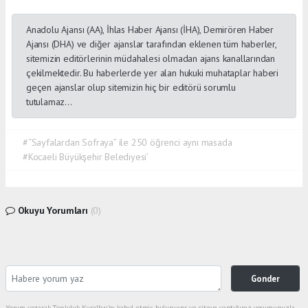
Anadolu Ajansı (AA), İhlas Haber Ajansı (İHA), Demirören Haber
Ajansı (DHA) ve diğer ajanslar tarafından eklenen tüm haberler,
sitemizin editörlerinin müdahalesi olmadan ajans kanallarından
çekilmektedir. Bu haberlerde yer alan hukuki muhataplar haberi
geçen ajanslar olup sitemizin hiç bir editörü sorumlu
tutulamaz...
#“Sayfalardan Sofraya” ile 250 öğrenci aynı masada
#Kocaeli Büyükşehir Belediyesi’
Okuyu Yorumları
(0)
Gonder
Yorum yazarak Topluluk Kuralları’nı kabul etmiş bulunuyor ve siteye yaptığınız yorumunuzla