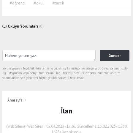
#öğrenci
#okul
#tercih
Okuyu Yorumları
(0)
Gonder
Yorum yazarak Topluluk Kuralları’nı kabul etmiş bulunuyor ve siteye yaptığınız yorumunuzla
ilgili doğrudan veya dolaylı tüm sorumluluğu tek başınıza üstleniyorsunuz. Yazılan tüm
yorumlardan site yönetimi hiçbir şekilde sorumlu tutulamaz.
Anasayfa
İlan
(Web Sitesi) - Web Sitesi | 05.04.2023 - 17:36, Güncelleme: 13.02.2025 - 15:50
1628+ kez okundu.