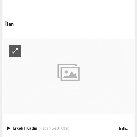
İlan
Erkek
|
Kadın
(Haberi Sesli Oku)