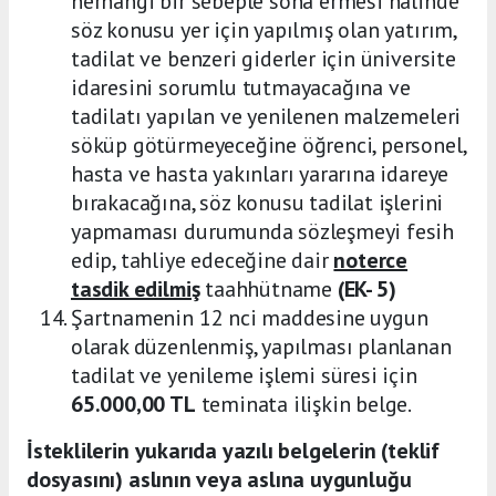
herhangi bir sebeple sona ermesi halinde
söz konusu yer için yapılmış olan yatırım,
tadilat ve benzeri giderler için üniversite
idaresini sorumlu tutmayacağına ve
tadilatı yapılan ve yenilenen malzemeleri
söküp götürmeyeceğine öğrenci, personel,
hasta ve hasta yakınları yararına idareye
bırakacağına, söz konusu tadilat işlerini
yapmaması durumunda sözleşmeyi fesih
edip, tahliye edeceğine dair
noterce
tasdik edilmiş
taahhütname
(EK- 5)
Şartnamenin 12 nci maddesine uygun
olarak düzenlenmiş, yapılması planlanan
tadilat ve yenileme işlemi süresi için
65.000,00 TL
teminata ilişkin belge.
İsteklilerin yukarıda yazılı belgelerin (teklif
dosyasını) aslının veya aslına uygunluğu