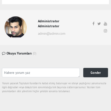
Administrator
Administrator
admin@admin.com
Okuyu Yorumları
(0)
Gonder
Yorum yazarak Topluluk Kuralları’nı kabul etmiş bulunuyor ve siteye yaptığınız yorumunuzla
ilgili doğrudan veya dolaylı tüm sorumluluğu tek başınıza üstleniyorsunuz. Yazılan tüm
yorumlardan site yönetimi hiçbir şekilde sorumlu tutulamaz.
Sonraki