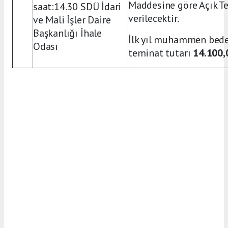
Maddesine göre Açık Tekl
saat:14.30 SDÜ İdari
verilecektir.
ve Mali İşler Daire
Başkanlığı İhale
İlk yıl muhammen bede
Odası
teminat tutarı
14.100,