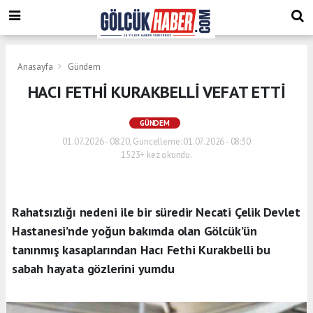
Anasayfa
Gündem
HACI FETHİ KURAKBELLİ VEFAT ETTİ
GÜNDEM
01.07.2026 - 08:20, Güncelleme: 01.07.2026 - 08:30
1523+ kez okundu.
Rahatsızlığı nedeni ile bir süredir Necati Çelik Devlet
Hastanesi’nde yoğun bakımda olan Gölcük’ün
tanınmış kasaplarından Hacı Fethi Kurakbelli bu
sabah hayata gözlerini yumdu