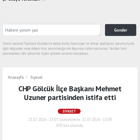
Gonder
Yorum yazarak Topluluk Kuralları’nı kabul etmiş bulunuyor ve siteye yaptığınız yorumunuzla
ilgili doğrudan veya dolaylı tüm sorumluluğu tek başınıza üstleniyorsunuz. Yazılan tüm
yorumlardan site yönetimi hiçbir şekilde sorumlu tutulamaz.
Anasayfa
Siyaset
CHP Gölcük İlçe Başkanı Mehmet
Uzuner partisinden istifa etti
SIYASET
21.07.2026 - 23:07, Güncelleme: 22.07.2026 - 10:39
893 kez okundu.