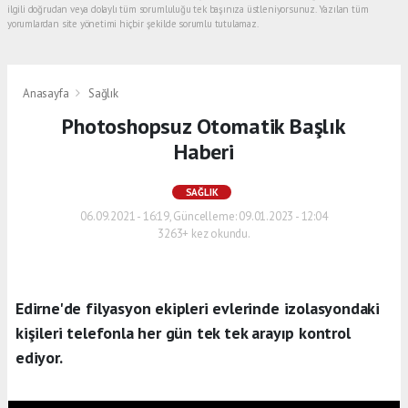
ilgili doğrudan veya dolaylı tüm sorumluluğu tek başınıza üstleniyorsunuz. Yazılan tüm
yorumlardan site yönetimi hiçbir şekilde sorumlu tutulamaz.
Anasayfa
Sağlık
Photoshopsuz Otomatik Başlık
Haberi
SAĞLIK
06.09.2021 - 16:19, Güncelleme: 09.01.2023 - 12:04
3263+ kez okundu.
Edirne'de filyasyon ekipleri evlerinde izolasyondaki
kişileri telefonla her gün tek tek arayıp kontrol
ediyor.