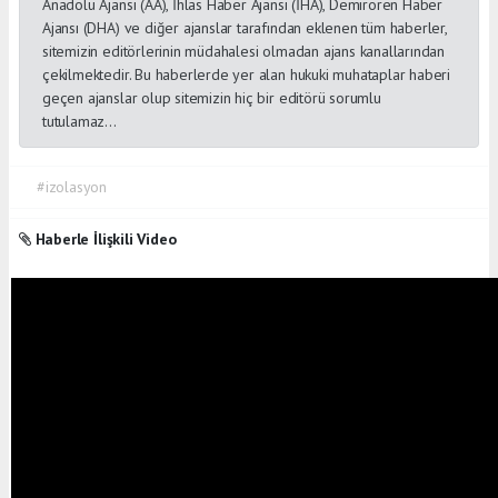
Anadolu Ajansı (AA), İhlas Haber Ajansı (İHA), Demirören Haber
Ajansı (DHA) ve diğer ajanslar tarafından eklenen tüm haberler,
sitemizin editörlerinin müdahalesi olmadan ajans kanallarından
çekilmektedir. Bu haberlerde yer alan hukuki muhataplar haberi
geçen ajanslar olup sitemizin hiç bir editörü sorumlu
tutulamaz...
#izolasyon
Haberle İlişkili Video