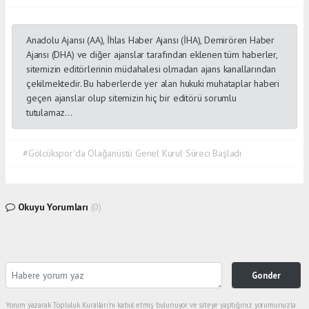
Anadolu Ajansı (AA), İhlas Haber Ajansı (İHA), Demirören Haber
Ajansı (DHA) ve diğer ajanslar tarafından eklenen tüm haberler,
sitemizin editörlerinin müdahalesi olmadan ajans kanallarından
çekilmektedir. Bu haberlerde yer alan hukuki muhataplar haberi
geçen ajanslar olup sitemizin hiç bir editörü sorumlu
tutulamaz...
#Gölcükspor'da Olağanüstü Genel Kurul Süreci Başladı
Okuyu Yorumları
(0)
Gonder
Yorum yazarak Topluluk Kuralları’nı kabul etmiş bulunuyor ve siteye yaptığınız yorumunuzla