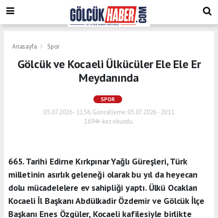
Anasayfa
Spor
Gölcük ve Kocaeli Ülkücüler Ele Ele Er
Meydanında
SPOR
05.07.2026 - 11:56, Güncelleme: 05.07.2026 - 20:11
1694+ kez okundu.
665. Tarihi Edirne Kırkpınar Yağlı Güreşleri, Türk
milletinin asırlık geleneği olarak bu yıl da heyecan
dolu mücadelelere ev sahipliği yaptı. Ülkü Ocakları
Kocaeli İl Başkanı Abdülkadir Özdemir ve Gölcük İlçe
Başkanı Enes Özgüler, Kocaeli kafilesiyle birlikte