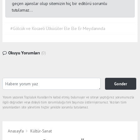
geçen ajanslar olup sitemizin hiç bir editörü sorumlu
tutulamaz...
#Gölcük ve Kocaeli Ülkücüler Ele Ele Er Meydanında
Okuyu Yorumları
(0)
Gonder
Yorum yazarak Topluluk Kuralları’nı kabul etmiş bulunuyor ve siteye yaptığınız yorumunuzla
ilgili doğrudan veya dolaylı tüm sorumluluğu tek başınıza üstleniyorsunuz. Yazılan tüm
yorumlardan site yönetimi hiçbir şekilde sorumlu tutulamaz.
Anasayfa
Kültür-Sanat