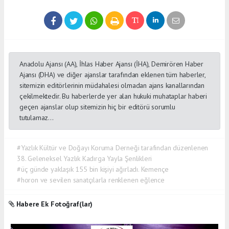
Anadolu Ajansı (AA), İhlas Haber Ajansı (İHA), Demirören Haber
Ajansı (DHA) ve diğer ajanslar tarafından eklenen tüm haberler,
sitemizin editörlerinin müdahalesi olmadan ajans kanallarından
çekilmektedir. Bu haberlerde yer alan hukuki muhataplar haberi
geçen ajanslar olup sitemizin hiç bir editörü sorumlu
tutulamaz...
#Yazlık Kültür ve Doğayı Koruma Derneği tarafından düzenlenen
38. Geleneksel Yazlık Kadırga Yayla Şenlikleri
#üç günde yaklaşık 155 bin kişiyi ağırladı. Kemençe
#horon ve sevilen sanatçılarla renklenen eğlence
Habere Ek Fotoğraf(lar)