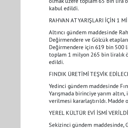
olmak üzere toplam 65 bin lira öd
kabul edildi.
RAHVAN AT YARIŞLARI İÇİN 1 M
Altıncı gündem maddesinde Rahva
Değirmendere ve Gölcük etapları 
Değirmendere için 619 bin 500 li
toplam 1 milyon 265 bin liralık 
edildi.
FINDIK ÜRETİMİ TEŞVİK EDİLEC
Yedinci gündem maddesinde Fındık
Yarışmada birinciye yarım altın, 
verilmesi kararlaştırıldı. Madde o
YEREL KÜLTÜR EVİ İSMİ VERİLD
Sekizinci gündem maddesinde, Gö