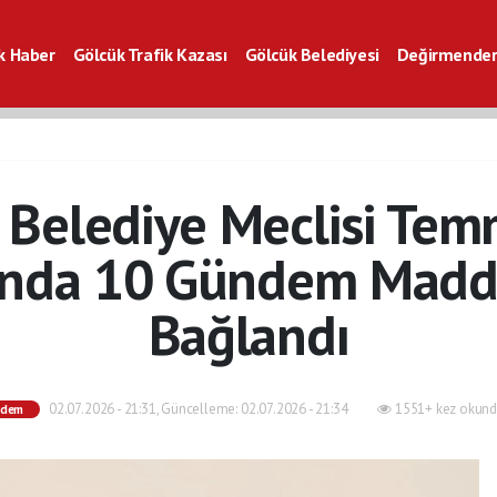
k Haber
Gölcük Trafik Kazası
Gölcük Belediyesi
Değirmender
k Hava Durumu
Gölcük Nöbetçi Eczane
Gölcük Vefat Haberleri
 Belediye Meclisi Tem
ında 10 Gündem Madd
Bağlandı
02.07.2026 - 21:31, Güncelleme: 02.07.2026 - 21:34
1551+ kez okund
ndem