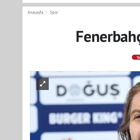
Anasayfa
Spor
Fenerbahç
S