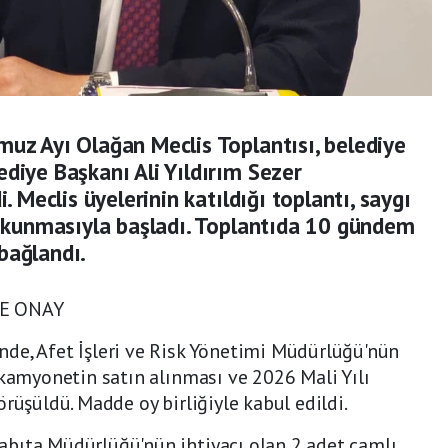
muz Ayı Olağan Meclis Toplantısı, belediye
diye Başkanı Ali Yıldırım Sezer
. Meclis üyelerinin katıldığı toplantı, saygı
 okunmasıyla başladı. Toplantıda 10 gündem
bağlandı.
LE ONAY
de, Afet İşleri ve Risk Yönetimi Müdürlüğü'nün
 kamyonetin satın alınması ve 2026 Mali Yılı
rüşüldü. Madde oy birliğiyle kabul edildi.
bıta Müdürlüğü'nün ihtiyacı olan 2 adet camlı