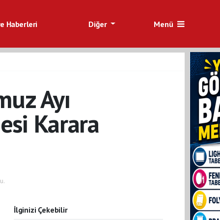
e Haberleri
Diğer
Menü
muz Ayı
esi Karara
u.
İlginizi Çekebilir