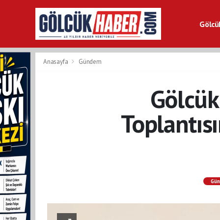
Gölcü
Gölcü
Anasayfa
Gündem
Gölcük
Toplantıs
Gü