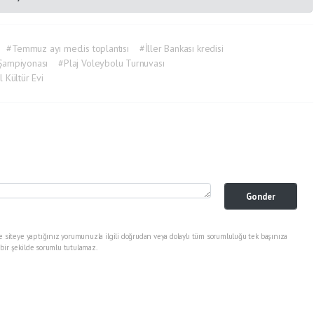
#Temmuz ayı meclis toplantısı
#İller Bankası kredisi
Şampiyonası
#Plaj Voleybolu Turnuvası
 Kültür Evi
Gonder
e siteye yaptığınız yorumunuzla ilgili doğrudan veya dolaylı tüm sorumluluğu tek başınıza
bir şekilde sorumlu tutulamaz.