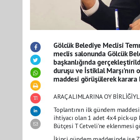
Gölcük Belediye Meclisi Tem
meclis salonunda Gölcük Bele
başkanlığında gerçekleştirildi
duruşu ve İstiklal Marşı'nın
maddesi görüşülerek karara 
ARAÇ ALIMLARINA OY BİRLİĞİY
Toplantının ilk gündem maddesin
ihtiyacı olan 1 adet 4x4 pick-up
Bütçesi T Cetveli'ne eklenmesi gö
İkinci gündem maddesinde ise Za