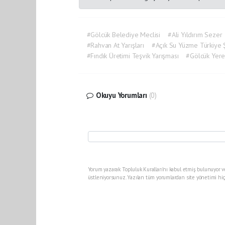
#Gölcük Belediye Meclisi
#Ali Yıldırım Sezer
#Rahvan At Yarışları
#Açık Su Yüzme Türkiye 
#Fındık Üretimi Teşvik Yarışması
#Gölcük Yerel
Okuyu Yorumları
(0)
Yorum yazarak Topluluk Kuralları’nı kabul etmiş bulunuyor v
üstleniyorsunuz. Yazılan tüm yorumlardan site yönetimi hiç