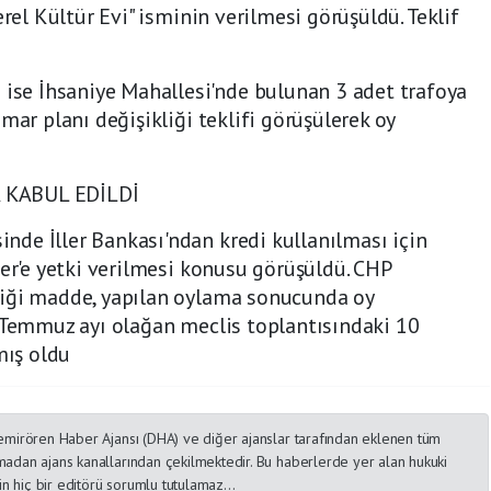
erel Kültür Evi" isminin verilmesi görüşüldü. Teklif
e İhsaniye Mahallesi'nde bulunan 3 adet trafoya
mar planı değişikliği teklifi görüşülerek oy
 KABUL EDİLDİ
de İller Bankası'ndan kredi kullanılması için
zer'e yetki verilmesi konusu görüşüldü. CHP
diği madde, yapılan oylama sonucunda oy
e Temmuz ayı olağan meclis toplantısındaki 10
ış oldu
 Demirören Haber Ajansı (DHA) ve diğer ajanslar tarafından eklenen tüm
lmadan ajans kanallarından çekilmektedir. Bu haberlerde yer alan hukuki
n hiç bir editörü sorumlu tutulamaz...