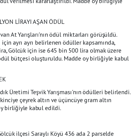
ül verilmesi kararlaştırıldı. Madde oy birliğiyle
İLYON LİRAYI AŞAN ÖDÜL
n At Yarışları'nın ödül miktarları görüşüldü.
için ayrı ayrı belirlenen ödüller kapsamında,
ra, Gölcük için ise 645 bin 500 lira olmak üzere
ödül bütçesi oluşturuldu. Madde oy birliğiyle kabul
EK
 Üretimi Teşvik Yarışması'nın ödülleri belirlendi.
ikinciye çeyrek altın ve üçüncüye gram altın
y birliğiyle kabul edildi.
İ
lcük ilçesi Saraylı Köyü 436 ada 2 parselde