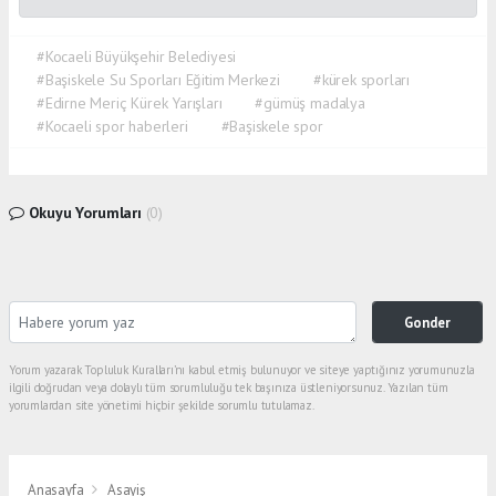
#Kocaeli Büyükşehir Belediyesi
#Başiskele Su Sporları Eğitim Merkezi
#kürek sporları
#Edirne Meriç Kürek Yarışları
#gümüş madalya
#Kocaeli spor haberleri
#Başiskele spor
Okuyu Yorumları
(0)
Gonder
Yorum yazarak Topluluk Kuralları’nı kabul etmiş bulunuyor ve siteye yaptığınız yorumunuzla
ilgili doğrudan veya dolaylı tüm sorumluluğu tek başınıza üstleniyorsunuz. Yazılan tüm
yorumlardan site yönetimi hiçbir şekilde sorumlu tutulamaz.
Anasayfa
Asayiş