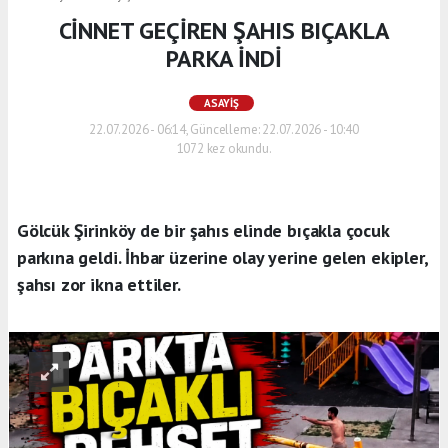
CİNNET GEÇİREN ŞAHIS BIÇAKLA
PARKA İNDİ
ASAYIŞ
22.07.2026 - 06:14, Güncelleme: 22.07.2026 - 10:40
1072 kez okundu.
Gölcük Şirinköy de bir şahıs elinde bıçakla çocuk
parkına geldi. İhbar üzerine olay yerine gelen ekipler,
şahsı zor ikna ettiler.