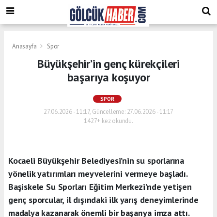
Anasayfa
Spor
Büyükşehir’in genç kürekçileri
başarıya koşuyor
SPOR
27.06.2026 - 11:17, Güncelleme: 27.06.2026 - 11:17
1427+ kez okundu.
Kocaeli Büyükşehir Belediyesi’nin su sporlarına
yönelik yatırımları meyvelerini vermeye başladı.
Başiskele Su Sporları Eğitim Merkezi’nde yetişen
genç sporcular, il dışındaki ilk yarış deneyimlerinde
madalya kazanarak önemli bir başarıya imza attı.