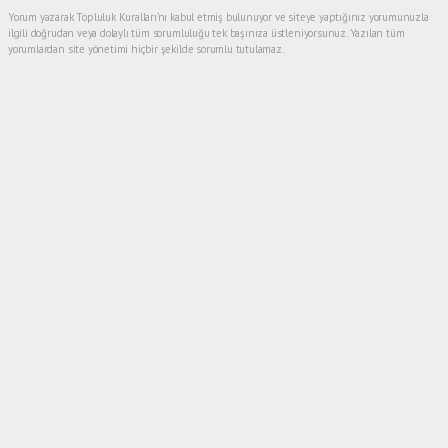
Yorum yazarak Topluluk Kuralları’nı kabul etmiş bulunuyor ve siteye yaptığınız yorumunuzla
ilgili doğrudan veya dolaylı tüm sorumluluğu tek başınıza üstleniyorsunuz. Yazılan tüm
yorumlardan site yönetimi hiçbir şekilde sorumlu tutulamaz.
Anasayfa
Yaşam
Manşet Başlığı Farklı
YAŞAM
01.11.2021 - 14:20, Güncelleme: 10.04.2023 - 18:20
1329+ kez okundu.
Uzun yıllar İstanbul'da tekstil atölyesi işleten
Nilüfer Aydın, metropolün ağır iş yükü ve stresinden
kaçarak göç ettiği eşinin köyünde büyükbaş hayvan
besiciliğine başladı.