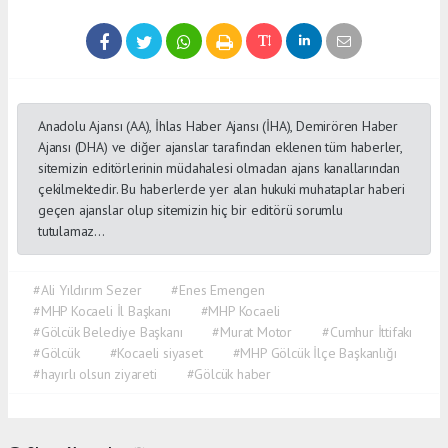
Anadolu Ajansı (AA), İhlas Haber Ajansı (İHA), Demirören Haber
Ajansı (DHA) ve diğer ajanslar tarafından eklenen tüm haberler,
sitemizin editörlerinin müdahalesi olmadan ajans kanallarından
çekilmektedir. Bu haberlerde yer alan hukuki muhataplar haberi
geçen ajanslar olup sitemizin hiç bir editörü sorumlu
tutulamaz...
#Ali Yıldırım Sezer
#Enes Emengen
#MHP Kocaeli İl Başkanı
#MHP Kocaeli
#Gölcük Belediye Başkanı
#Murat Motor
#Cumhur İttifakı
#Gölcük
#Kocaeli siyaset
#MHP Gölcük İlçe Başkanlığı
#hayırlı olsun ziyareti
#Gölcük haber