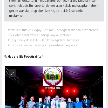
sitemizin editörlerinin müdahalesi olmadan ajans kanallarından
çekilmektedir. Bu haberlerde yer alan hukuki muhataplar haberi
geçen ajanslar olup sitemizin hiç bir editörü sorumlu
tutulamaz...
#Yazlık Kültür ve Doğayı Koruma Derneği tarafından düzenlenen
38. Geleneksel Yazlık Kadırga Yayla Şenlikleri
#üç günde yaklaşık 155 bin kişiyi ağırladı. Kemençe
#horon ve sevilen sanatçılarla renklenen eğlence
Habere Ek Fotoğraf(lar)