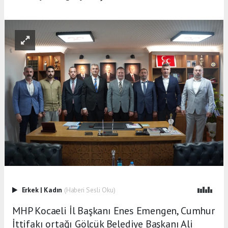
Erkek
|
Kadın
(Haberi Sesli Oku)
MHP Kocaeli İl Başkanı Enes Emengen, Cumhur
İttifakı ortağı Gölcük Belediye Başkanı Ali