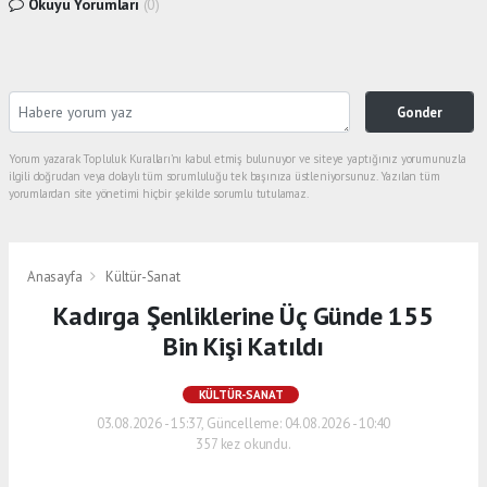
Okuyu Yorumları
(0)
Gonder
Yorum yazarak Topluluk Kuralları’nı kabul etmiş bulunuyor ve siteye yaptığınız yorumunuzla
ilgili doğrudan veya dolaylı tüm sorumluluğu tek başınıza üstleniyorsunuz. Yazılan tüm
yorumlardan site yönetimi hiçbir şekilde sorumlu tutulamaz.
Anasayfa
Kültür-Sanat
Kadırga Şenliklerine Üç Günde 155
Bin Kişi Katıldı
KÜLTÜR-SANAT
03.08.2026 - 15:37, Güncelleme: 04.08.2026 - 10:40
357 kez okundu.