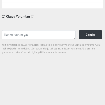
Okuyu Yorumları
(0)
Gonder
Yorum yazarak Topluluk Kuralları’nı kabul etmiş bulunuyor ve siteye yaptığınız yorumunuzla
ilgili doğrudan veya dolaylı tüm sorumluluğu tek başınıza üstleniyorsunuz. Yazılan tüm
yorumlardan site yönetimi hiçbir şekilde sorumlu tutulamaz.
Sonraki
haber paketi
haber scripti
haber yazılımı
Tüm hakları saklı tutulmaktadır. Copyright 2026©
Haber Yazılımı :
Web Aksiyon ®