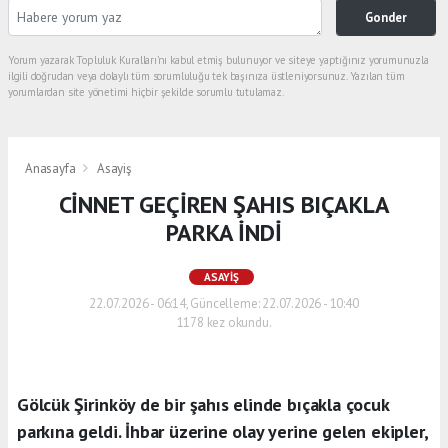
Gonder
Yorum yazarak Topluluk Kuralları’nı kabul etmiş bulunuyor ve siteye yaptığınız yorumunuzla
ilgili doğrudan veya dolaylı tüm sorumluluğu tek başınıza üstleniyorsunuz. Yazılan tüm
yorumlardan site yönetimi hiçbir şekilde sorumlu tutulamaz.
Anasayfa
Asayiş
CİNNET GEÇİREN ŞAHIS BIÇAKLA
PARKA İNDİ
ASAYIŞ
22.07.2026 - 06:14, Güncelleme: 22.07.2026 - 10:40
1178 kez okundu.
Gölcük Şirinköy de bir şahıs elinde bıçakla çocuk
parkına geldi. İhbar üzerine olay yerine gelen ekipler,