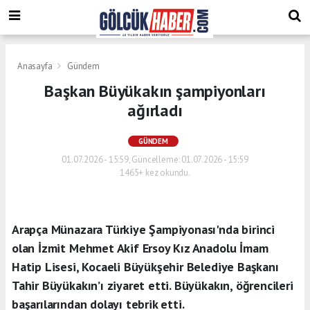
Anasayfa
Gündem
Başkan Büyükakın şampiyonları
ağırladı
GÜNDEM
01.07.2026 - 15:59, Güncelleme: 01.07.2026 - 15:59
1465+ kez okundu.
Arapça Münazara Türkiye Şampiyonası'nda birinci
olan İzmit Mehmet Akif Ersoy Kız Anadolu İmam
Hatip Lisesi, Kocaeli Büyükşehir Belediye Başkanı
Tahir Büyükakın’ı ziyaret etti. Büyükakın, öğrencileri
başarılarından dolayı tebrik etti.