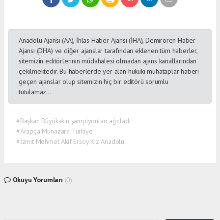
Anadolu Ajansı (AA), İhlas Haber Ajansı (İHA), Demirören Haber
Ajansı (DHA) ve diğer ajanslar tarafından eklenen tüm haberler,
sitemizin editörlerinin müdahalesi olmadan ajans kanallarından
çekilmektedir. Bu haberlerde yer alan hukuki muhataplar haberi
geçen ajanslar olup sitemizin hiç bir editörü sorumlu
tutulamaz...
#Başkan Büyükakın şampiyonları ağırladı
#Arapça Münazara Türkiye
#İzmit Mehmet Akif Ersoy Kız Anadolu
Okuyu Yorumları
(0)