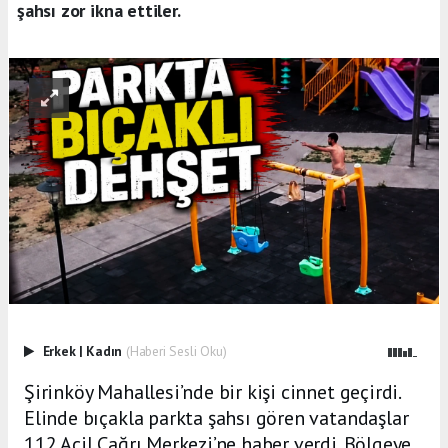
şahsı zor ikna ettiler.
Erkek
|
Kadın
(Haberi Sesli Oku)
Şirinköy Mahallesi’nde bir kişi cinnet geçirdi.
Elinde bıçakla parkta şahsı gören vatandaşlar
112 Acil Çağrı Merkezi’ne haber verdi. Bölgeye