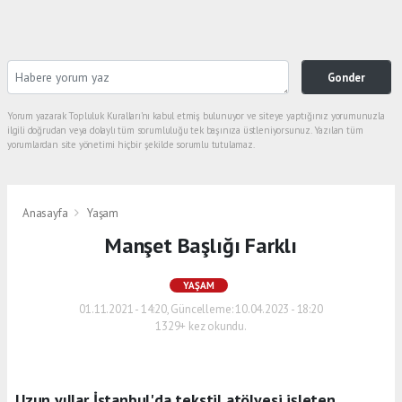
Gonder
Yorum yazarak Topluluk Kuralları’nı kabul etmiş bulunuyor ve siteye yaptığınız yorumunuzla
ilgili doğrudan veya dolaylı tüm sorumluluğu tek başınıza üstleniyorsunuz. Yazılan tüm
yorumlardan site yönetimi hiçbir şekilde sorumlu tutulamaz.
Anasayfa
Yaşam
Manşet Başlığı Farklı
YAŞAM
01.11.2021 - 14:20, Güncelleme: 10.04.2023 - 18:20
1329+ kez okundu.
Uzun yıllar İstanbul'da tekstil atölyesi işleten