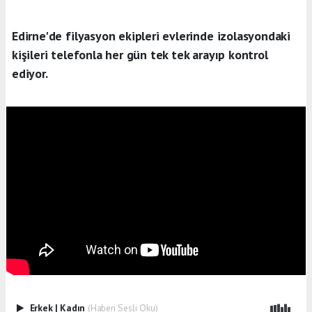
Edirne'de filyasyon ekipleri evlerinde izolasyondaki
kişileri telefonla her gün tek tek arayıp kontrol
ediyor.
Erkek
|
Kadın
(Haberi Sesli Oku)