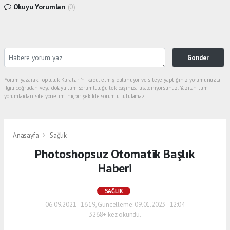
Okuyu Yorumları
(0)
Gonder
Yorum yazarak Topluluk Kuralları’nı kabul etmiş bulunuyor ve siteye yaptığınız yorumunuzla
ilgili doğrudan veya dolaylı tüm sorumluluğu tek başınıza üstleniyorsunuz. Yazılan tüm
yorumlardan site yönetimi hiçbir şekilde sorumlu tutulamaz.
Anasayfa
Sağlık
Photoshopsuz Otomatik Başlık
Haberi
SAĞLIK
06.09.2021 - 16:19, Güncelleme: 09.01.2023 - 12:04
3268+ kez okundu.