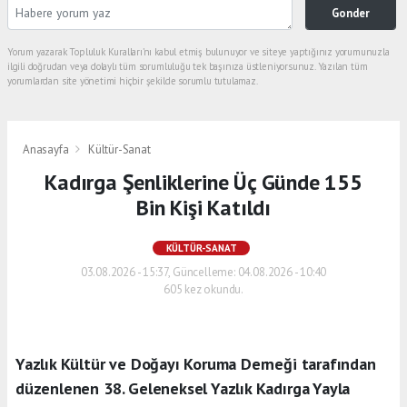
Gonder
Yorum yazarak Topluluk Kuralları’nı kabul etmiş bulunuyor ve siteye yaptığınız yorumunuzla
ilgili doğrudan veya dolaylı tüm sorumluluğu tek başınıza üstleniyorsunuz. Yazılan tüm
yorumlardan site yönetimi hiçbir şekilde sorumlu tutulamaz.
Anasayfa
Kültür-Sanat
Kadırga Şenliklerine Üç Günde 155
Bin Kişi Katıldı
KÜLTÜR-SANAT
03.08.2026 - 15:37, Güncelleme: 04.08.2026 - 10:40
605 kez okundu.
Yazlık Kültür ve Doğayı Koruma Derneği tarafından
düzenlenen 38. Geleneksel Yazlık Kadırga Yayla