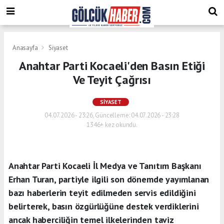
Anasayfa
Siyaset
Anahtar Parti Kocaeli'den Basın Etiği
Ve Teyit Çağrısı
SIYASET
04.07.2026 - 23:26, Güncelleme: 04.07.2026 - 23:28
1346+ kez okundu.
Anahtar Parti Kocaeli İl Medya ve Tanıtım Başkanı
Erhan Turan, partiyle ilgili son dönemde yayımlanan
bazı haberlerin teyit edilmeden servis edildiğini
belirterek, basın özgürlüğüne destek verdiklerini
ancak haberciliğin temel ilkelerinden taviz