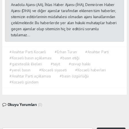
Anadolu Ajansı (AA), İhlas Haber Ajansı (İHA), Demirören Haber
Ajansı (DHA) ve diğer ajanslar tarafından eklenen tüm haberler,
sitemizin editörlerinin müdahalesi olmadan ajans kanallarından
çekilmektedir. Bu haberlerde yer alan hukuki muhataplar haberi
geçen ajanslar olup sitemizin hiç bir editörü sorumlu
tutulamaz...
#Anahtar Parti Kocaeli
#Erhan Turan
#Anahtar Parti
#Kocaeli basın açıklaması
#basın etiği
#gazetecilik ilkeleri
#teyit
#cevap hakkı
#yerel basın
#Kocaeli siyaseti
#Kocaeli haberleri
#Anahtar Parti açıklaması
#basın özgürlüğü
#Kocaeli gündem
Okuyu Yorumları
(0)