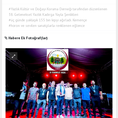
#Yazlık Kültür ve Doğayı Koruma Derneği tarafından düzenlenen
38. Geleneksel Yazlık Kadırga Yayla Şenlikleri
#üç günde yaklaşık 155 bin kişiyi ağırladı. Kemençe
#horon ve sevilen sanatçılarla renklenen eğlence
Habere Ek Fotoğraf(lar)