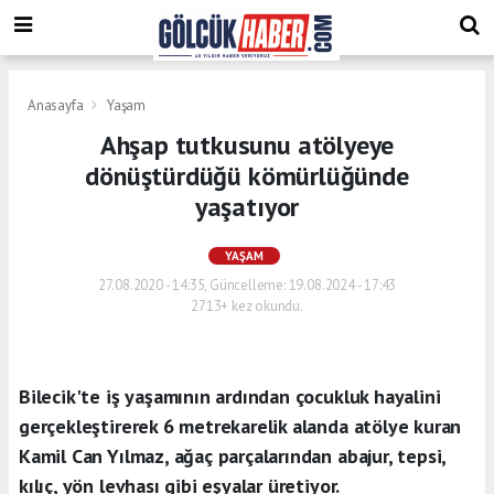
Anasayfa
Yaşam
Ahşap tutkusunu atölyeye
dönüştürdüğü kömürlüğünde
yaşatıyor
YAŞAM
27.08.2020 - 14:35, Güncelleme: 19.08.2024 - 17:43
2713+ kez okundu.
Bilecik'te iş yaşamının ardından çocukluk hayalini
gerçekleştirerek 6 metrekarelik alanda atölye kuran
Kamil Can Yılmaz, ağaç parçalarından abajur, tepsi,
kılıç, yön levhası gibi eşyalar üretiyor.