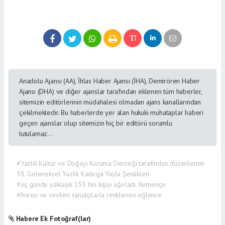
Anadolu Ajansı (AA), İhlas Haber Ajansı (İHA), Demirören Haber
Ajansı (DHA) ve diğer ajanslar tarafından eklenen tüm haberler,
sitemizin editörlerinin müdahalesi olmadan ajans kanallarından
çekilmektedir. Bu haberlerde yer alan hukuki muhataplar haberi
geçen ajanslar olup sitemizin hiç bir editörü sorumlu
tutulamaz...
#Yazlık Kültür ve Doğayı Koruma Derneği tarafından düzenlenen
38. Geleneksel Yazlık Kadırga Yayla Şenlikleri
#üç günde yaklaşık 155 bin kişiyi ağırladı. Kemençe
#horon ve sevilen sanatçılarla renklenen eğlence
Habere Ek Fotoğraf(lar)