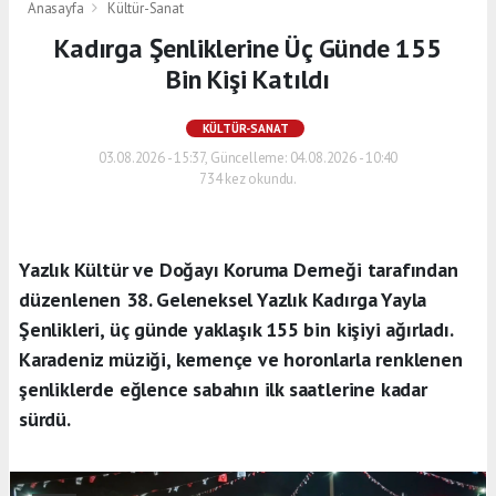
Anasayfa
Kültür-Sanat
Kadırga Şenliklerine Üç Günde 155
Bin Kişi Katıldı
KÜLTÜR-SANAT
03.08.2026 - 15:37, Güncelleme: 04.08.2026 - 10:40
734 kez okundu.
Yazlık Kültür ve Doğayı Koruma Derneği tarafından
düzenlenen 38. Geleneksel Yazlık Kadırga Yayla
Şenlikleri, üç günde yaklaşık 155 bin kişiyi ağırladı.
Karadeniz müziği, kemençe ve horonlarla renklenen
şenliklerde eğlence sabahın ilk saatlerine kadar
sürdü.