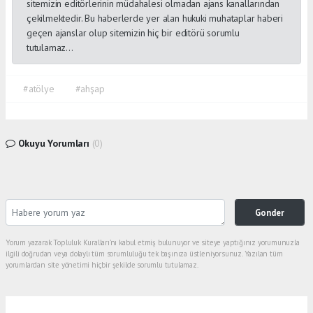
sitemizin editörlerinin müdahalesi olmadan ajans kanallarından
çekilmektedir. Bu haberlerde yer alan hukuki muhataplar haberi
geçen ajanslar olup sitemizin hiç bir editörü sorumlu
tutulamaz...
#atölye
#ahşap
Okuyu Yorumları
(0)
Gonder
Yorum yazarak Topluluk Kuralları’nı kabul etmiş bulunuyor ve siteye yaptığınız yorumunuzla
ilgili doğrudan veya dolaylı tüm sorumluluğu tek başınıza üstleniyorsunuz. Yazılan tüm
yorumlardan site yönetimi hiçbir şekilde sorumlu tutulamaz.