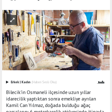
Erkek
|
Kadın
(Haberi Sesli Oku)
Bilecik'in Osmaneli ilçesinde uzun yıllar
idarecilik yaptıktan sonra emekliye ayrılan
Kamil Can Yılmaz, doğada bulduğu ağaç
parçalarını 6 metrekarelik atölyesinde itinayla