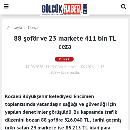
Anasayfa
Dünya
88 şoför ve 23 markete 411 bin TL
ceza
DÜNYA
11.06.2026 - 11:15, Güncelleme: 11.06.2026 - 11:15
2089+ kez okundu.
Kocaeli Büyükşehir Belediyesi Encümen
toplantısında vatandaşın sağlığı ve güvenliği için
yapılan denetimler görüşüldü. Bu kapsamda trafik
düzenini bozan 88 şoföre 326.040 TL, tarihi geçmiş
ürün satan 23 markete ise 85.215 TL idari para