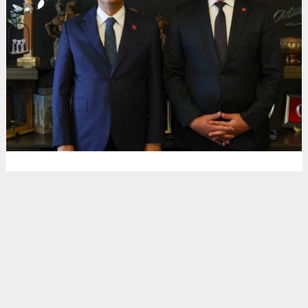
Erkek
|
Kadın
(Haberi Sesli Oku)
“KOLAY OLMADI, KOLAY OLMAYACAK”
İstifa kararını kamuoyuyla paylaşan Mehmet
Uzuner, siyasi mücadelenin zorluklarına dikkat
çekti. Uzuner açıklamasında, “Hiç kolay olmadı
şimdiye kadar, bundan sonra da kolay