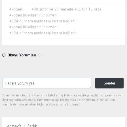
#kocaeli
#88 şoför ve 23 markete 411 bin TL ceza
#kocaeliBüyükşehir Encümeni
#124 gündem maddesini karara bağladı;
#kocaeliBüyükşehir Encümeni
#124 gündem maddesini karara bağladı;
Okuyu Yorumları
(0)
Gonder
Yorum yazarak Topluluk Kuralları’nı kabul etmiş bulunuyor ve siteye yaptığınız yorumunuzla
ilgili doğrudan veya dolaylı tüm sorumluluğu tek başınıza üstleniyorsunuz. Yazılan tüm
yorumlardan site yönetimi hiçbir şekilde sorumlu tutulamaz.
Anasayfa
Sağlık