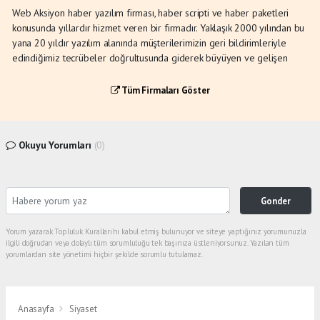
Web Aksiyon haber yazılım firması, haber scripti ve haber paketleri
konusunda yıllardır hizmet veren bir firmadır. Yaklaşık 2000 yılından bu
yana 20 yıldır yazılım alanında müşterilerimizin geri bildirimleriyle
edindiğimiz tecrübeler doğrultusunda giderek büyüyen ve gelişen
Tüm Firmaları Göster
Okuyu Yorumları
(0)
Gonder
Yorum yazarak Topluluk Kuralları’nı kabul etmiş bulunuyor ve siteye yaptığınız yorumunuzla
ilgili doğrudan veya dolaylı tüm sorumluluğu tek başınıza üstleniyorsunuz. Yazılan tüm
yorumlardan site yönetimi hiçbir şekilde sorumlu tutulamaz.
Anasayfa
Siyaset